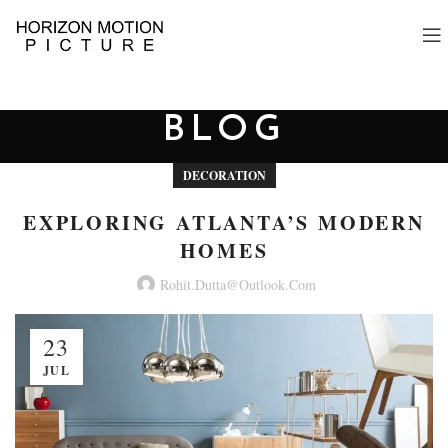
BLOG
DECORATION
EXPLORING ATLANTA’S MODERN
HOMES
Rohit.dutta@outlook.com
23
JUL